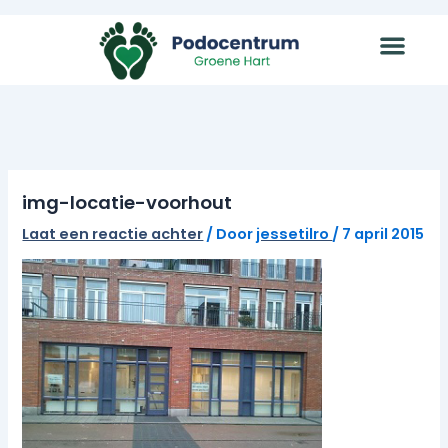
Ga
naar
de
inhoud
img-locatie-voorhout
Laat een reactie achter
/ Door
jessetilro
/
7 april 2015