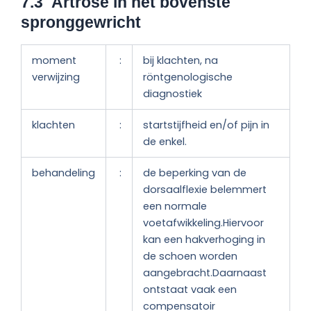
7.3 Artrose in het bovenste
s
pronggewricht
moment
:
bij klachten, na
verwijzing
röntgenologische
diagnostiek
klachten
:
startstijfheid en/of pijn in
de enkel.
behandeling
:
de beperking van de
dorsaalflexie belemmert
een normale
voetafwikkeling.Hiervoor
kan een hakverhoging in
de schoen worden
aangebracht.Daarnaast
ontstaat vaak een
compensatoir