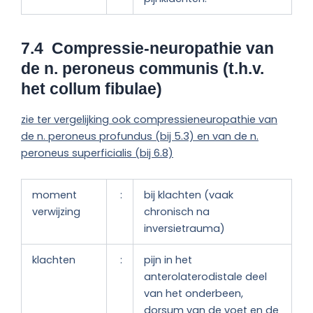
7.4 Compressie-neuropathie van
de n. peroneus communis (t.h.v.
het collum
fibulae)
zie ter vergelijking ook compressieneuropathie van
de n. peroneus profundus (bij 5.3) en van de n.
peroneus superficialis (bij 6.8)
moment
:
bij klachten (vaak
verwijzing
chronisch na
inversietrauma)
klachten
:
pijn in het
anterolaterodistale deel
van het onderbeen,
dorsum van de voet en de