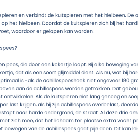
spieren en verbindt de kuitspieren met het hielbeen. De a
t op het hielbeen. Doordat de kuitspieren zich bij het 
voet, waardoor er gelopen kan worden.
lespees?
n pees, die door een kokertje loopt. Bij elke beweging van
kertje, dat als een soort glijmiddel dient. Als nu, wat bij
optimaal is -als de achillespeeshoek niet ongeveer 180 gr
boven aan de achillespees worden getrokken. Dat gebeurt al
t ontwikkelen. Als de kuitspieren niet lang genoeg en soe
last krijgen, als hij zijn achillespees overbelast, doordat
stapt naar harde ondergrond, de straat. Al deze drie om
met zich mee, dat het lichaam ter plaatse extra vocht p
t bewegen van de achillespees gaat pijn doen. Dit kan le