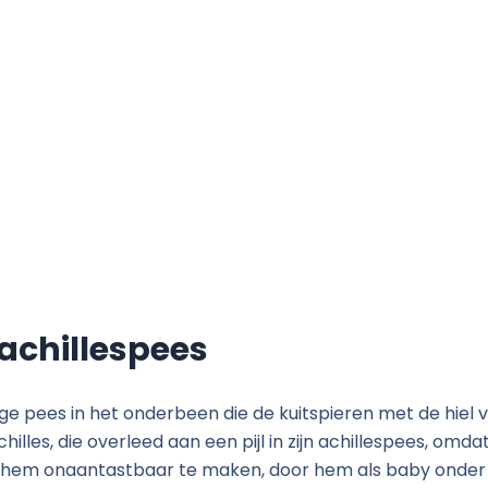
dotherapie
Vestigingen
Tarieven
Ove
 achillespees
ige pees in het onderbeen die de kuitspieren met de hiel v
lles, die overleed aan een pijl in zijn achillespees, omdat
t hem onaantastbaar te maken, door hem als baby onder