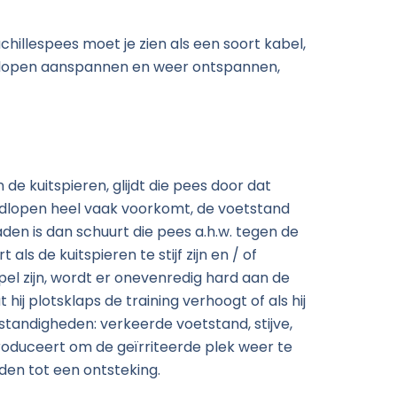
chillespees moet je zien als een soort kabel,
hardlopen aanspannen en weer ontspannen,
 de kuitspieren, glijdt die pees door dat
 hardlopen heel vaak voorkomt, de voetstand
aden is dan schuurt die pees a.h.w. tegen de
s de kuitspieren te stijf zijn en / of
pel zijn, wordt er onevenredig hard aan de
 hij plotsklaps de training verhoogt of als hij
standigheden: verkeerde voetstand, stijve,
roduceert om de geïrriteerde plek weer te
iden tot een ontsteking.