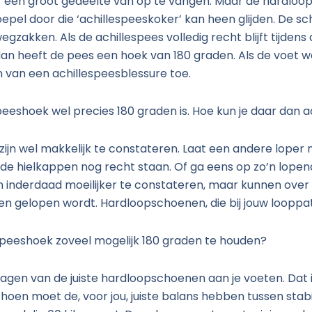
 een groot gedeelte van op te vangen. Maar de hardloo
soepel door die ‘achillespeeskoker’ kan heen glijden. De 
zakken. Als de achillespees volledig recht blijft tijdens
 dan heeft de pees een hoek van 180 graden. Als de voet 
n van een achillespeesblessure toe.
lespeeshoek wel precies 180 graden is. Hoe kun je daar da
zijn wel makkelijk te constateren. Laat een andere loper
of de hielkappen nog recht staan. Of ga eens op zo’n l
ijn inderdaad moeilijker te constateren, maar kunnen over
n gelopen wordt. Hardloopschoenen, die bij jouw looppa
espeeshoek zoveel mogelijk 180 graden te houden?
dragen van de juiste hardloopschoenen aan je voeten. Dat 
hoen moet de, voor jou, juiste balans hebben tussen stabi