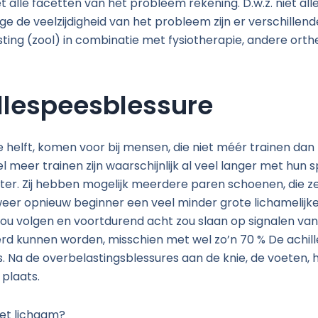
alle facetten van het probleem rekening. D.w.z. niet al
e de veelzijdigheid van het probleem zijn er verschille
tlasting (zool) in combinatie met fysiotherapie, andere ort
illespeesblessure
 helft, komen voor bij mensen, die niet méér trainen dan
meer trainen zijn waarschijnlijk al veel langer met hun spor
ter. Zij hebben mogelijk meerdere paren schoenen, die ze
weer opnieuw beginner een veel minder grote lichamelijke
olgen en voortdurend acht zou slaan op signalen van h
rd kunnen worden, misschien met wel zo’n 70 % De achill
. Na de overbelastingsblessures aan de knie, de voeten, 
 plaats.
het lichaam?