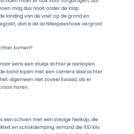
pschoen moet er ook voor zorgdragen, dat
schoen mag dus nooit onder de klap
 de landing van de voet op de grond en
wegzakt, dan is de achillespeeshoek vergroot
n achter komen?
 maar eens een stukje achter je aanlopen.
opende band lopen met een camera daarachter
 het algemeen niet zoveel kwaad, als er
troon horen.
is een schoen met een stevige hielkap, die
liteit en schokdemping. Iemand die 100 kilo