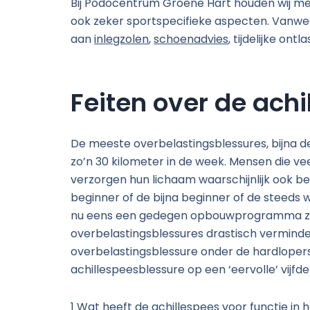
Bij Podocentrum Groene Hart houden wij met 
ook zeker sportspecifieke aspecten. Vanweg
aan
inlegzolen
,
schoenadvies
, tijdelijke on
Feiten over de ach
De meeste overbelastingsblessures, bijna de
zo’n 30 kilometer in de week. Mensen die veel 
verzorgen hun lichaam waarschijnlijk ook be
beginner of de bijna beginner of de steeds 
nu eens een gedegen opbouwprogramma zou v
overbelastingsblessures drastisch verminde
overbelastingsblessure onder de hardlopers
achillespeesblessure op een ‘eervolle’ vijfde
1 Wat heeft de achillespees voor functie in 