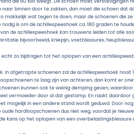
nd die 60 kilo weegt. De schoen moet verstevigingen heb
 om naar binnen door te zakken, dan moet die schoen dat 
 zo makkelijk wat tegen te doen, maar de schoenen die ze
nodig is om de achillespeeshoek ca. 180 graden te houden
an de achillespeeshoek kan trouwens leiden tot alle soor
atie bijvoorbeeld, kniepijn, voetblessures, heupblessures
cht zo bijdragen tot het oplopen van een achillespees
lijk. In afgetrapte schoenen zal de achillespeeshoek nooit 1
ardloopschoenen te laag zijn van achteren, dan komt er on
 Schoenen kunnen ook te weinig demping geven, waardoor
t veel vermoeider door al dat gestamp. En raakt daardoor
e voet mogelijk in een andere stand wordt geduwd. Door n
je oude hardloopschoenen dus niet weg, voordat je nieuwe 
de kans op het oplopen van een overbelastingsblessure aa