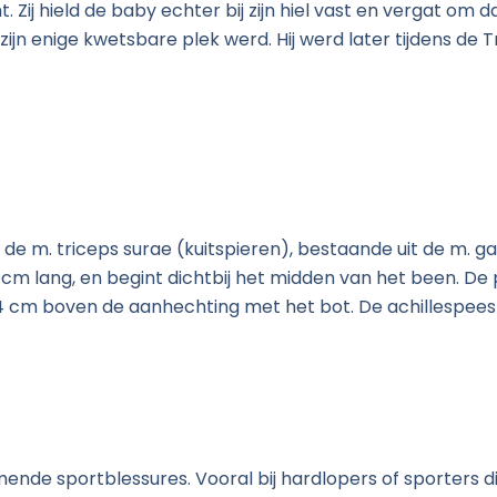
 Zij hield de baby echter bij zijn hiel vast en vergat om d
jn enige kwetsbare plek werd. Hij werd later tijdens de 
de m. triceps surae (kuitspieren), bestaande uit de m. ga
5 cm lang, en begint dichtbij het midden van het been. De p
r 4 cm boven de aanhechting met het bot. De achillespees
mende sportblessures. Vooral bij hardlopers of sporters 