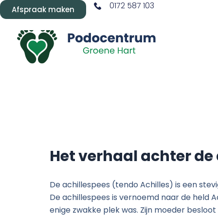
Ga
0172 587 103
Afspraak maken
naar
Home
Po
de
inhoud
Het verhaal achter de
De achillespees (tendo Achilles) is een stev
De achillespees is vernoemd naar de held Achi
enige zwakke plek was. Zijn moeder besloo