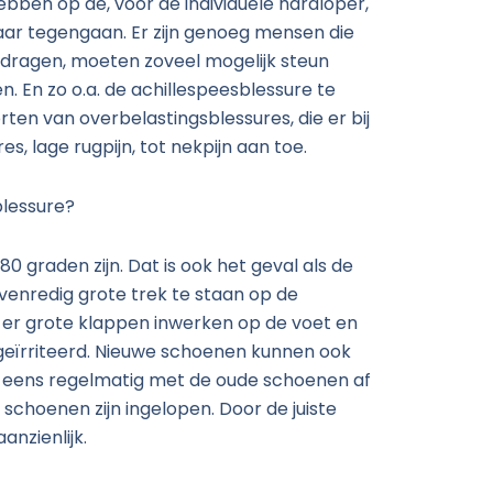
ben op de, voor de individuele hardloper,
daar tegengaan. Er zijn genoeg mensen die
 dragen, moeten zoveel mogelijk steun
. En zo o.a. de achillespeesblessure te
ten van overbelastingsblessures, die er bij
, lage rugpijn, tot nekpijn aan toe.
blessure?
80 graden zijn. Dat is ook het geval als de
evenredig grote trek te staan op de
 er grote klappen inwerken op de voet en
 geïrriteerd. Nieuwe schoenen kunnen ook
og eens regelmatig met de oude schoenen af
schoenen zijn ingelopen. Door de juiste
nzienlijk.