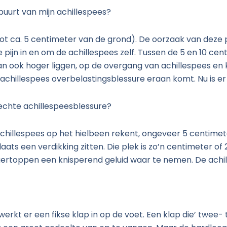
 buurt van mijn achillespees?
ot ca. 5 centimeter van de grond). De oorzaak van deze p
ijn in en om de achillespees zelf. Tussen de 5 en 10 cent
an ook hoger liggen, op de overgang van achillespees en 
e achillespees overbelastingsblessure eraan komt. Nu is er
 echte achillespeesblessure?
chillespees op het hielbeen rekent, ongeveer 5 centimete
ats een verdikking zitten. Die plek is zo’n centimeter of 2
gertoppen een knisperend geluid waar te nemen. De achil
werkt er een fikse klap in op de voet. Een klap die’ twee